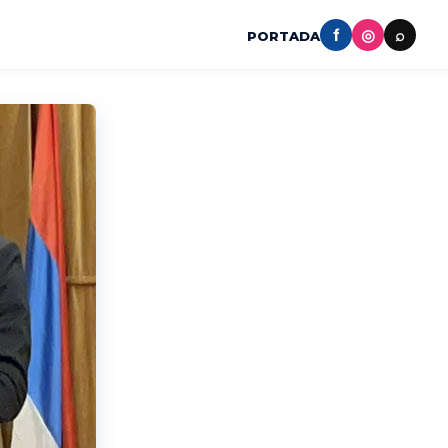
f
◎
⌕
PORTADA