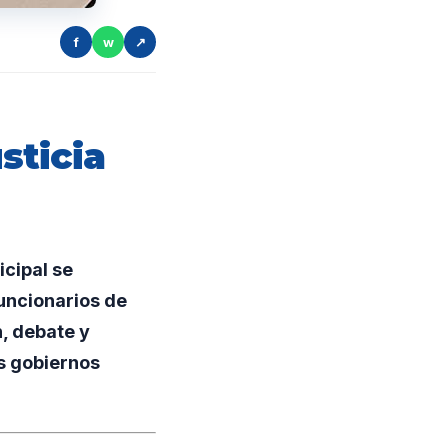
f
w
↗
sticia
cipal se
funcionarios de
n, debate y
s gobiernos