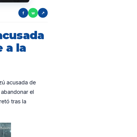
f
w
↗
acusada
 a la
zú acusada de
y abandonar el
etó tras la