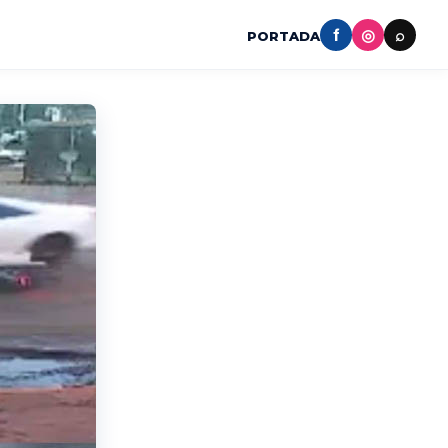
f
◎
⌕
PORTADA