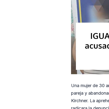
Una mujer de 30 añ
pareja y abandonar 
Kirchner. La apreh
radicara la denunci