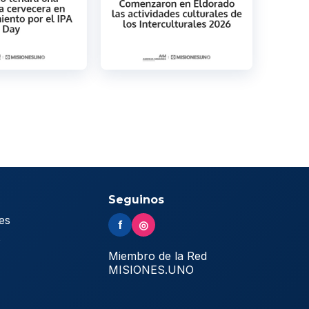
Seguinos
es
f
◎
s
Miembro de la Red
MISIONES.UNO