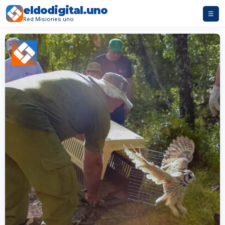
eldodigital.uno
☰
Red Misiones.uno