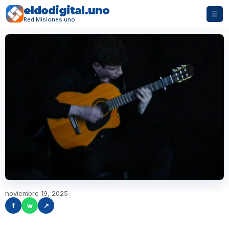
eldodigital.uno
☰
Red Misiones.uno
noviembre 19, 2025
f
w
↗