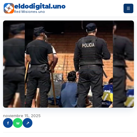
eldodigital.uno
☰
Red Misiones.uno
noviembre 15, 2025
f
w
↗