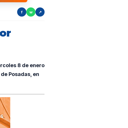
f
w
↗
or
rcoles 8 de enero
d de Posadas, en