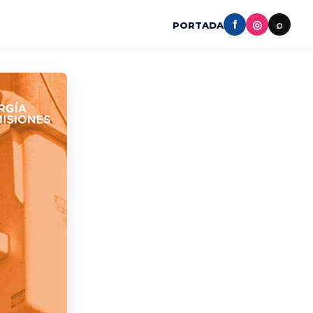
f
◎
⌕
PORTADA