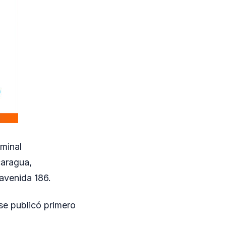
rminal
caragua,
 avenida 186.
se publicó primero