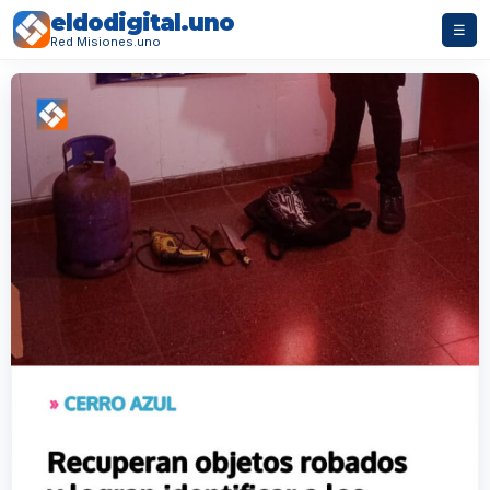
eldodigital.uno
☰
Red Misiones.uno