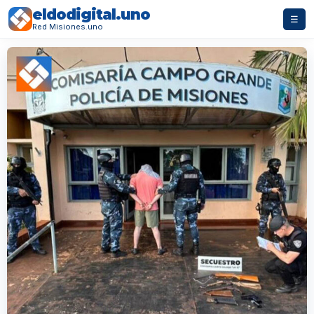
eldodigital.uno
☰
Red Misiones.uno