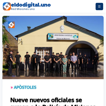
eldodigital.uno
☰
Red Misiones.uno