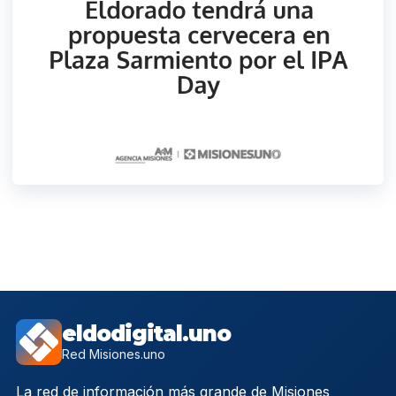
eldodigital.uno
Red Misiones.uno
La red de información más grande de Misiones