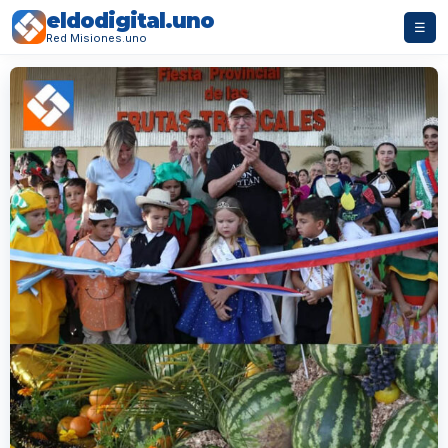
eldodigital.uno
☰
Red Misiones.uno