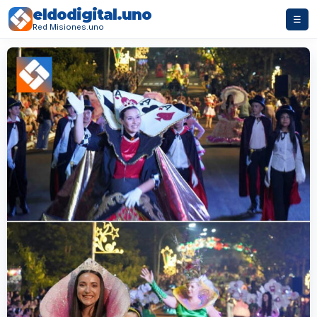
eldodigital.uno
☰
Red Misiones.uno